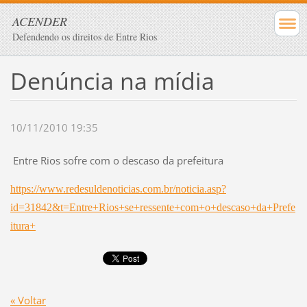
ACENDER
Defendendo os direitos de Entre Rios
Denúncia na mídia
10/11/2010 19:35
Entre Rios sofre com o descaso da prefeitura
https://www.redesuldenoticias.com.br/noticia.asp?
id=31842&t=Entre+Rios+se+ressente+com+o+descaso+da+Prefe
itura+
« Voltar