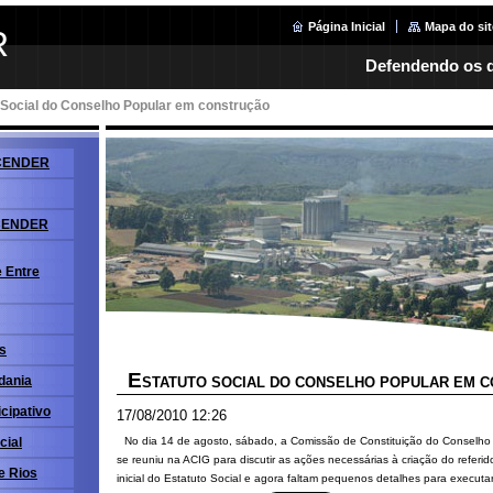
Página Inicial
Mapa do sit
R
Defendendo os d
 Social do Conselho Popular em construção
 ACENDER
ACENDER
 Entre
is
E
dania
STATUTO SOCIAL DO CONSELHO POPULAR EM 
cipativo
17/08/2010 12:26
No dia 14 de agosto, sábado, a Comissão de Constituição do Conselh
cial
se reuniu na ACIG para discutir as ações necessárias à criação do referid
e Rios
inicial do Estatuto Social e agora faltam pequenos detalhes para executar