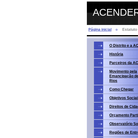
ACENDE
Página inicial
Estatuto
O Distrito e a
História
Parceiros da 
Movimento pela
Emancipação de
Rios
Como Chegar
Objetivos Socia
Direitos de Cida
Orçamento Parti
Observatório So
Regiões de Entr