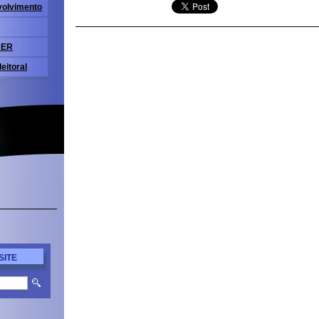
volvimento
DER
eitoral
SITE