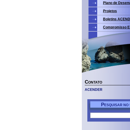
Plano de Desen
Projetos
Boletins ACEN
Compromisso El
C
ONTATO
ACENDER
P
ESQUISAR NO 