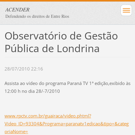
ACENDER
Defendendo os direitos de Entre Rios
Observatório de Gestão
Pública de Londrina
28/07/2010 22:16
Assista ao vídeo do programa Paraná TV 1ª edição,exibido às
12:00 h no dia 28/-7/2010
www.rpctv.com.br/guairaca/video.phtml?
Video_ID=93304&Programa=paranatv1edicao&tipo=&categ
oriaNome=