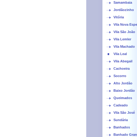
Samambaia
Jordãozinho
Vitória
Vila Nova Esp
Vila São João
Vila Lemler
Vila Machado
Vila Leal
Vila Abegail
Cachoeira
Socorro
Alto Jordão
Baixo Jordão
Queimados
Cadeado
Vila São José
Sundária
Banhados
Banhado Gra