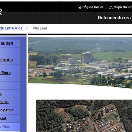
Página Inicial
Mapa do sit
R
Defendendo os d
de Entre Rios
Vila Leal
 ACENDER
ACENDER
 Entre
is
dania
cipativo
cial
e Rios