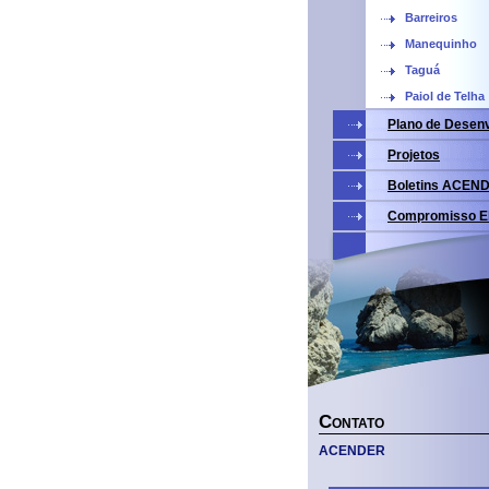
Barreiros
Manequinho
Taguá
Paiol de Telha
Plano de Desen
Projetos
Boletins ACEN
Compromisso El
C
ONTATO
ACENDER