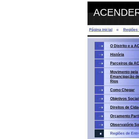
ACENDE
Página inicial
Regiões 
O Distrito e a
História
Parceiros da 
Movimento pela
Emancipação de
Rios
Como Chegar
Objetivos Socia
Direitos de Cida
Orçamento Parti
Observatório So
Regiões de Entr