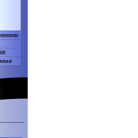
volvimento
DER
eitoral