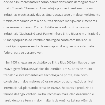
devido a inúmeros fatores como pouca densidade demográfica (é o
maior “deserto” humano do estado) e poucos investimentos em
indústrias e outras atividades; Guarapuava teve um desenvolvimento
tímido comparado com o de outras cidades mais jovens e menores
que se emanciparam. Com o distrito sede e 4 distritos rurais e
industriais (Guairacá; Guará, Palmeirinha e Entre Rios), o município é o
9º mais populoso do Paraná e sua região conta com mais de 30
municípios, que necessita de mais apoio dos governos estadual e
federal para se desenvolver.
Em 1951 chegaram ao distrito de Entre Rios 500 famílias de origem
eslavo-germânica, os Suábios do Danúbio. Em 59 anos de muito
trabalho e investimentos em tecnologia de ponta, esse povo
construiu um dos maiores pólos no setor do agronegócio a nível
internacional, plantando cerca de 150.000 hectares e produzindo
farinha de trigo, centeio, milho, rações animais, óleo degomado e
farelo de soja e tem a maior maltaria da América Latina. Além da