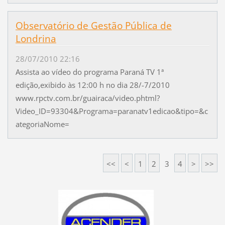
Observatório de Gestão Pública de
Londrina
28/07/2010 22:16
Assista ao vídeo do programa Paraná TV 1ª
edição,exibido às 12:00 h no dia 28/-7/2010
www.rpctv.com.br/guairaca/video.phtml?
Video_ID=93304&Programa=paranatv1edicao&tipo=&c
ategoriaNome=
<<
<
1
2
3
4
>
>>